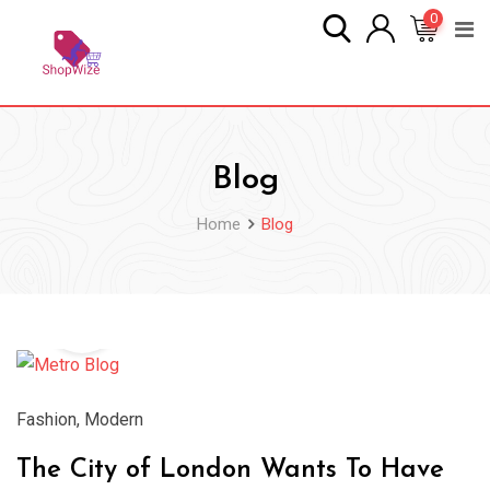
Skip
0
to
content
Blog
Home
Blog
23
Dec
Fashion
,
Modern
The City of London Wants To Have