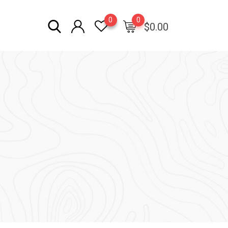
0
0
$
0.00