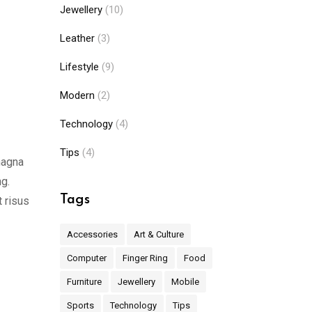
Jewellery
(10)
Leather
(3)
Lifestyle
(9)
Modern
(2)
Technology
(4)
Tips
(4)
magna
ng.
Tags
t risus
Accessories
Art & Culture
Computer
Finger Ring
Food
Furniture
Jewellery
Mobile
Sports
Technology
Tips