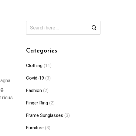
Categories
Clothing
(11)
Covid-19
(3)
magna
ng.
Fashion
(2)
t risus
Finger Ring
(2)
Frame Sunglasses
(3)
Furniture
(3)