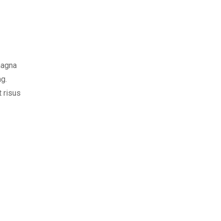
magna
ng.
t risus