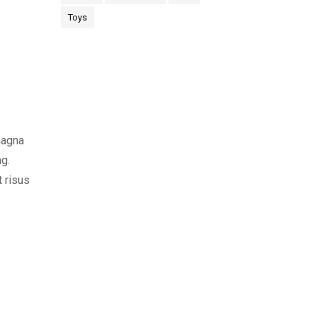
Toys
magna
ng.
t risus